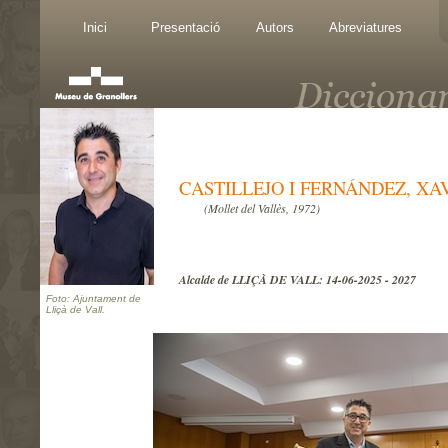
Inici
Presentació
Autors
Abreviatures
CASTILLEJO I FERNÁNDEZ, XA
(Mollet del Vallès, 1972)
Alcalde de LLIÇÀ DE VALL: 14-06-2025 - 2027
Foto: Ajuntament de
Lliçà de Vall.