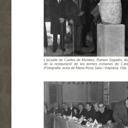
L'alcalde de Caldes de Montbui, Ramon Sagalés, dura
de la restauració de les termes romanes de Cal
(Fotografia: arxiu de Maria Rosa Sala i Viaplana, Vda.