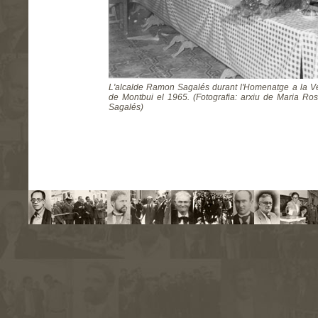
L'alcalde Ramon Sagalés durant l'Homenatge a la Ve
de Montbui el 1965. (Fotografia: arxiu de Maria Ros
Sagalés)