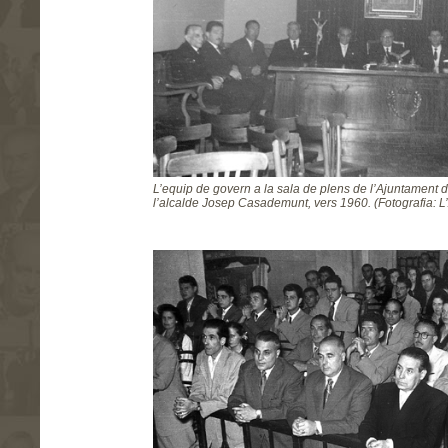
L’equip de govern a la sala de plens de l’Ajuntament 
l’alcalde Josep Casademunt, vers 1960. (Fotografia: