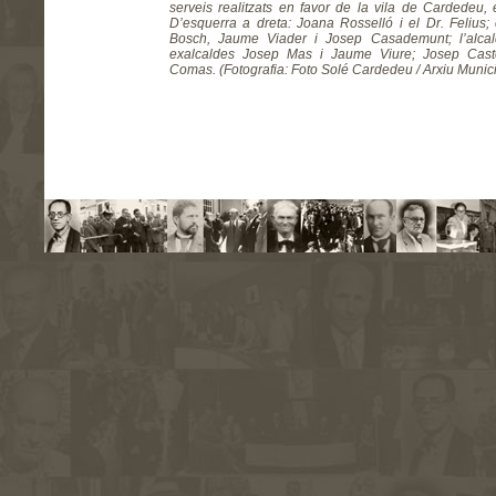
serveis realitzats en favor de la vila de Cardedeu,
D’esquerra a dreta: Joana Rosselló i el Dr. Felius; 
Bosch, Jaume Viader i Josep Casademunt; l’alc
exalcaldes Josep Mas i Jaume Viure; Josep Caste
Comas. (Fotografia: Foto Solé Cardedeu / Arxiu Muni