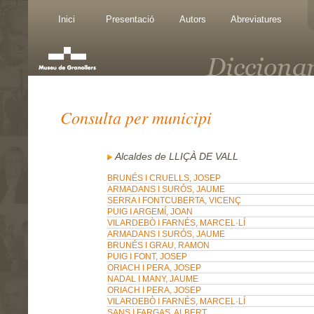
Inici
Presentació
Autors
Abreviatures
Consulta per municipi
Alcaldes de LLIÇÀ DE VALL
BRUNÉS I CRUELLS, JOSEP
ARMADANS I SURÓS, JAUME
SERRA I FONTCUBERTA, VICENÇ
PUIG I ARGEMÍ, JOAN
VILARDEBÒ I FARNÉS, MARCEL·LÍ
ARMADANS I SURÓS, JAUME
BRUNÉS I GRAU, RAMON
PUIG I FONT, JOSEP
ORIACH I PERA, JOSEP
NADAL I MANY, JAUME
ORIACH I PERA, JOSEP
VILARDEBÒ I FARNÉS, MARCEL·LÍ
SANS I FARGAS, ALBERT